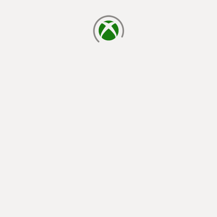
betöltés folyamatban