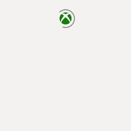
betöltés folyamatban