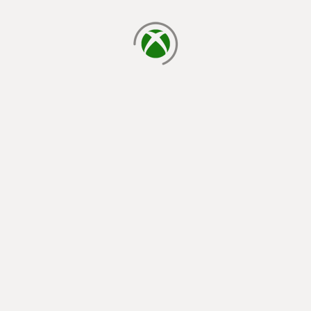
betöltés folyamatban